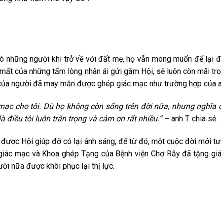
những người khi trở về với đất mẹ, họ vẫn mong muốn để lại đi
 mất của những tấm lòng nhân ái gửi gắm Hội, sẽ luôn còn mãi tro
i của người đã may mắn được ghép giác mạc như trường hợp của a
ạc cho tôi. Dù họ không còn sống trên đời nữa, nhưng nghĩa 
à điều tôi luôn trân trọng và cảm ơn rất nhiều.” –
anh T. chia sẻ.
 Hội giúp đỡ có lại ánh sáng, để từ đó, một cuộc đời mới tư
g giác mạc và Khoa ghép Tạng của Bệnh viện Chợ Rẫy đã tặng gi
ời nữa được khôi phục lại thị lực.