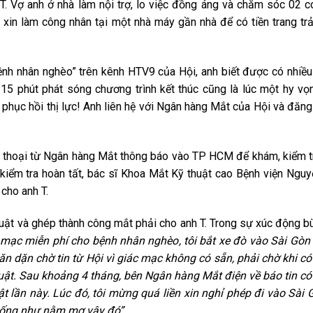
T. Vợ anh ở nhà làm nội trợ, lo việc đồng áng và chăm sóc 02 c
nh xin làm công nhân tại một nhà máy gần nhà để có tiền trang tr
nhân nghèo” trên kênh HTV9 của Hội, anh biết được có nhiều
15 phút phát sóng chương trình kết thúc cũng là lúc một hy vọ
phục hồi thị lực! Anh liên hệ với Ngân hàng Mắt của Hội và đăng
hoại từ Ngân hàng Mắt thông báo vào TP HCM để khám, kiểm t
kiểm tra hoàn tất, bác sĩ Khoa Mắt Kỹ thuật cao Bệnh viện Nguy
cho anh T.
và ghép thành công mắt phải cho anh T. Trong sự xúc động bùi
ác mạc miễn phí cho bệnh nhân nghèo
, tôi bắt xe đò vào Sài Gòn
 dặn chờ tin từ Hội vì giác mạc không có sẵn, phải chờ khi có
huật. Sau khoảng 4 tháng, bên Ngân hàng Mắt điện về báo tin có
t lần này. Lúc đó, tôi mừng quá liền xin nghỉ phép đi vào Sài 
giống như nằm mơ vậy đó”.