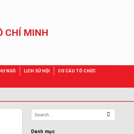
HƯ NGỎ
LỊCH SỬ HỘI
CƠ CẤU TỔ CHỨC
Danh mục