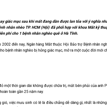
 giác mạc sau khi mất đang dần được lan tỏa với ý nghĩa nh
bệnh nhân nhèo TP. HCM (Hội) đã phối hợp với khoa Mắt kỹ thuậ
ễn phí cho 1 bệnh nhân nghèo quê ở Hà Tĩnh.
02 đến nay, Ngân hàng Mắt thuộc Hội Bảo trợ Bệnh nhân ngh
cho bệnh nhân nghèo bị hỏng giác mạc, mở ra một cuộc đời mới c
ột thời gian dài không được chữa trị, mắt bên phải của anh 
ực hoàn toàn gần 25 năm nay.
ó, việc mưu sinh có lẽ là điều chẳng dễ dàng gì, nhất là nhữn