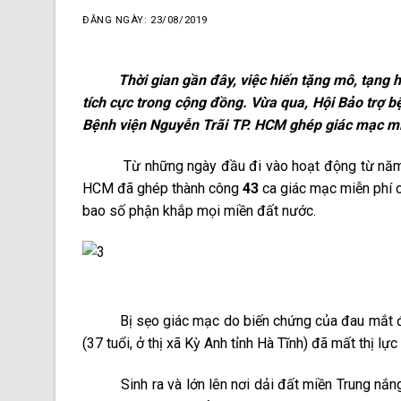
ĐĂNG NGÀY: 23/08/2019
Thời gian gần đây, việc hiến tặng mô, tạng hay
tích cực trong cộng đồng. Vừa qua, Hội Bảo trợ 
Bệnh viện Nguyễn Trãi TP. HCM ghép giác mạc mi
Từ những ngày đầu đi vào hoạt động từ năm 20
HCM đã ghép thành công
43
ca giác mạc miễn phí 
bao số phận khắp mọi miền đất nước.
Bị sẹo giác mạc do biến chứng của đau mắt đỏ m
(37 tuổi, ở thị xã Kỳ Anh tỉnh Hà Tĩnh) đã mất thị l
Sinh ra và lớn lên nơi dải đất miền Trung nắng gi