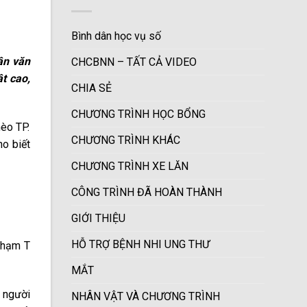
Bình dân học vụ số
ân văn
CHCBNN – TẤT CẢ VIDEO
t cao,
CHIA SẺ
CHƯƠNG TRÌNH HỌC BỔNG
èo TP.
CHƯƠNG TRÌNH KHÁC
ho biết
CHƯƠNG TRÌNH XE LĂN
CÔNG TRÌNH ĐÃ HOÀN THÀNH
GIỚI THIỆU
HỖ TRỢ BỆNH NHI UNG THƯ
Phạm T
MẮT
g người
NHÂN VẬT VÀ CHƯƠNG TRÌNH