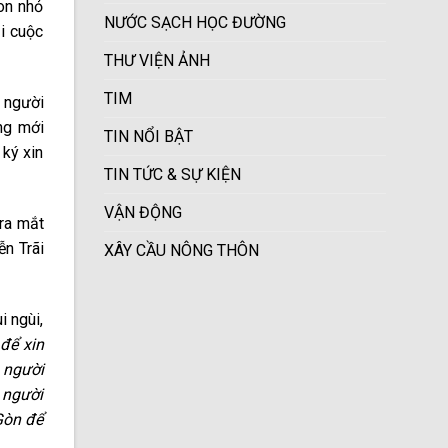
on nhỏ
NƯỚC SẠCH HỌC ĐƯỜNG
ải cuộc
THƯ VIỆN ẢNH
TIM
 người
ng mới
TIN NỔI BẬT
 ký xin
TIN TỨC & SỰ KIỆN
VẬN ĐỘNG
ra mắt
ễn Trãi
XÂY CẦU NÔNG THÔN
 ngùi,
 để xin
 người
 người
Gòn để