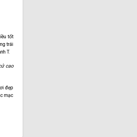
ều tốt
ng trái
nh T.
cử cao
ơi đẹp
ác mạc