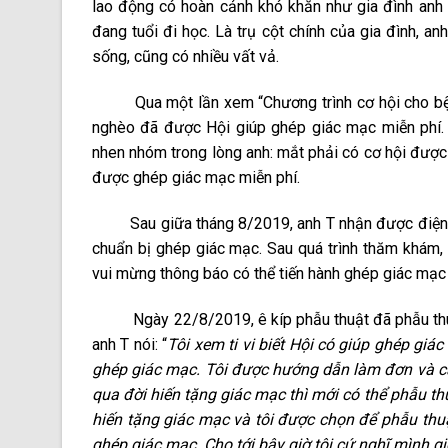
lao động có hoàn cảnh khó khăn như gia đình anh 
đang tuổi đi học. Là trụ cột chính của gia đình, a
sống, cũng có nhiều vất vả.
Qua một lần xem “Chương trình cơ hội cho bệnh 
nghèo đã được Hội giúp ghép giác mạc miễn phí. 
nhen nhóm trong lòng anh: mắt phải có cơ hội được 
được ghép giác mạc miễn phí.
Sau giữa tháng 8/2019, anh T nhận được điện t
chuẩn bị ghép giác mạc. Sau quá trình thăm khám, 
vui mừng thông báo có thể tiến hành ghép giác mạc 
Ngày 22/8/2019, ê kíp phẫu thuật đã phẫu thuật 
anh T nói: “
Tôi xem ti vi biết Hội có giúp ghép gi
ghép giác mạc. Tôi được hướng dẫn làm đơn và căn
qua đời hiến tặng giác mạc thì mới có thể phẫu t
hiến tặng giác mạc và tôi được chọn để phẫu thuậ
ghép giác mạc. Cho tới bây giờ tôi cứ nghĩ mình 