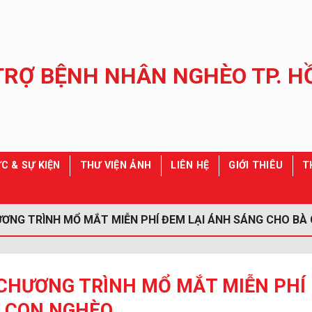
C & SỰ KIỆN
THƯ VIỆN ẢNH
LIÊN HỆ
GIỚI THIÊU
T
ƠNG TRÌNH MỔ MẮT MIỄN PHÍ ĐEM LẠI ÁNH SÁNG CHO BÀ
 CHƯƠNG TRÌNH MỔ MẮT MIỄN PHÍ
À CON NGHÈO