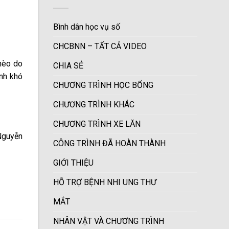
Bình dân học vụ số
CHCBNN – TẤT CẢ VIDEO
hèo do
CHIA SẺ
nh khó
CHƯƠNG TRÌNH HỌC BỔNG
CHƯƠNG TRÌNH KHÁC
CHƯƠNG TRÌNH XE LĂN
Nguyễn
CÔNG TRÌNH ĐÃ HOÀN THÀNH
GIỚI THIỆU
HỖ TRỢ BỆNH NHI UNG THƯ
MẮT
NHÂN VẬT VÀ CHƯƠNG TRÌNH