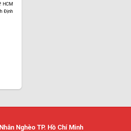
P. HCM
h Định
 Nhân Nghèo TP. Hồ Chí Minh