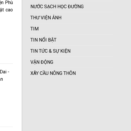
ện Phù
NƯỚC SẠCH HỌC ĐƯỜNG
ật cao
THƯ VIỆN ẢNH
TIM
TIN NỔI BẬT
TIN TỨC & SỰ KIỆN
VẬN ĐỘNG
Dai -
XÂY CẦU NÔNG THÔN
ận