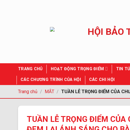
Chuyển
đến
nội
dung
TRANG CHỦ
HOẠT ĐỘNG TRỌNG ĐIỂM
TIN TỨ
CÁC CHƯƠNG TRÌNH CỦA HỘI
CÁC CHI HỘI
Trang chủ
/
MẮT
/
TUẦN LỄ TRỌNG ĐIỂM CỦA CHƯ
TUẦN LỄ TRỌNG ĐIỂM CỦA
ĐEM LẠI ÁNH SÁNG CHO B