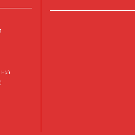
M
 Hội)
)