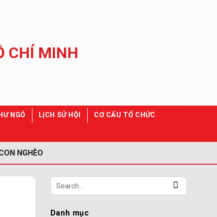
HƯ NGỎ
LỊCH SỬ HỘI
CƠ CẤU TỔ CHỨC
 CON NGHÈO
Danh mục