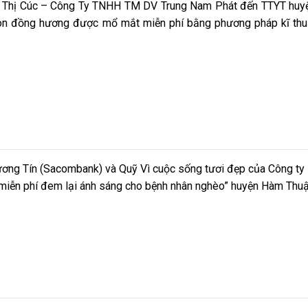
ê Thị Cúc – Công Ty TNHH TM DV Trung Nam Phát đến TTYT huy
 con đồng hương được mổ mắt miễn phí bằng phương pháp kĩ thu
g Tín (Sacombank) và Quỹ Vì cuộc sống tươi đẹp của Công ty 
ắt miễn phí đem lại ánh sáng cho bệnh nhân nghèo” huyện Hàm Thu