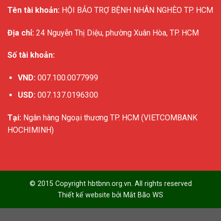
Tên tài khoản:
HỘI BẢO TRỢ BỆNH NHÂN NGHÈO TP. HCM
Địa chỉ:
24 Nguyễn Thị Diệu, phường Xuân Hòa, TP. HCM
Số tài khoản:
VND:
007.100.0077999
USD:
007.137.0196300
Tại:
Ngân hàng Ngoại thương TP. HCM (VIETCOMBANK
HOCHIMINH)
© 2015 Copyright hbtbnn.org.vn. All rights reserved
Thiết kế website bởi
Mắt Bão WS