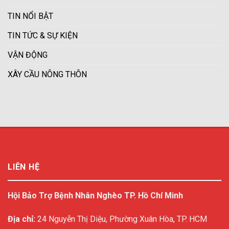
TIN NỔI BẬT
TIN TỨC & SỰ KIỆN
VẬN ĐỘNG
XÂY CẦU NÔNG THÔN
LIÊN HỆ
Hội Bảo Trợ Bệnh Nhân Nghèo TP. Hồ Chí Minh
Địa chỉ:
24 Nguyễn Thị Diệu, Phường Xuân Hòa, TP. HCM