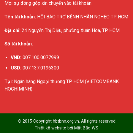
Mọi sự đóng góp xin chuyển vào tài khoản
Tên tài khoản:
HỘI BẢO TRỢ BỆNH NHÂN NGHÈO TP. HCM
Địa chỉ:
24 Nguyễn Thị Diệu, phường Xuân Hòa, TP. HCM
Số tài khoản:
VND:
007.100.0077999
USD:
007.137.0196300
Tại:
Ngân hàng Ngoại thương TP. HCM (VIETCOMBANK
HOCHIMINH)
© 2015 Copyright hbtbnn.org.vn. All rights reserved
Thiết kế website bởi
Mắt Bão WS