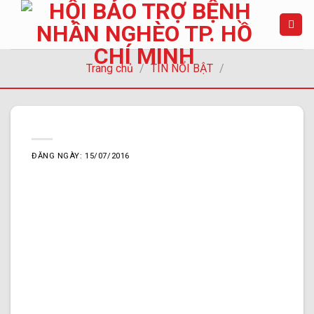
Chuyển
đến
nội
dung
Trang chủ
/
TIN NỔI BẬT
/
ĐĂNG NGÀY: 15/07/2016