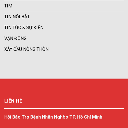
TIM
TIN NỔI BẬT
TIN TỨC & SỰ KIỆN
VẬN ĐỘNG
XÂY CẦU NÔNG THÔN
LIÊN HỆ
Hội Bảo Trợ Bệnh Nhân Nghèo TP. Hồ Chí Minh