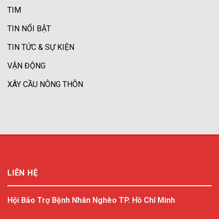
TIM
TIN NỔI BẬT
TIN TỨC & SỰ KIỆN
VẬN ĐỘNG
XÂY CẦU NÔNG THÔN
LIÊN HỆ
Hội Bảo Trợ Bệnh Nhân Nghèo TP. Hồ Chí Minh