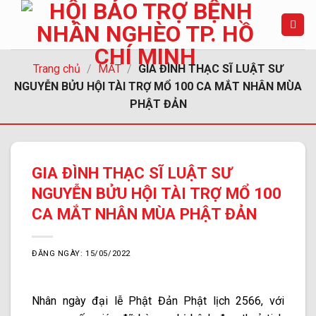
Chuyển
đến
nội
dung
Trang chủ
/
MẮT
/
GIA ĐÌNH THẠC SĨ LUẬT SƯ
NGUYỄN BỬU HỘI TÀI TRỢ MỔ 100 CA MẮT NHÂN MÙA
PHẬT ĐẢN
GIA ĐÌNH THẠC SĨ LUẬT SƯ
NGUYỄN BỬU HỘI TÀI TRỢ MỔ 100
CA MẮT NHÂN MÙA PHẬT ĐẢN
ĐĂNG NGÀY: 15/05/2022
Nhân ngày đại lễ Phật Đản Phật lịch 2566, với