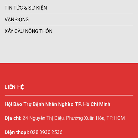
TIN TỨC & SỰ KIỆN
VẬN ĐỘNG
XÂY CẦU NÔNG THÔN
LIÊN HỆ
Hội Bảo Trợ Bệnh Nhân Nghèo TP. Hồ Chí Minh
Địa chỉ:
24 Nguyễn Thị Diệu, Phường Xuân Hòa, TP. HCM
Điện thoại:
028.3930.2536