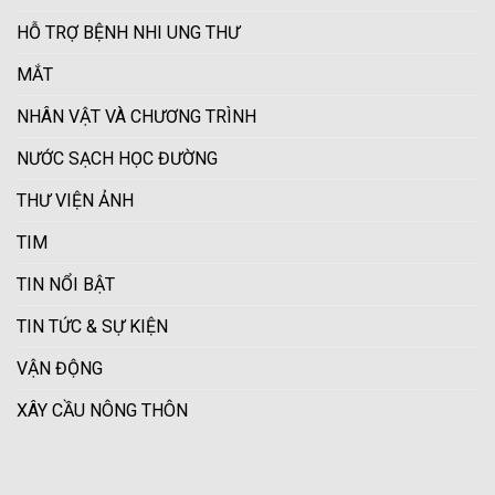
HỖ TRỢ BỆNH NHI UNG THƯ
MẮT
NHÂN VẬT VÀ CHƯƠNG TRÌNH
NƯỚC SẠCH HỌC ĐƯỜNG
THƯ VIỆN ẢNH
TIM
TIN NỔI BẬT
TIN TỨC & SỰ KIỆN
VẬN ĐỘNG
XÂY CẦU NÔNG THÔN