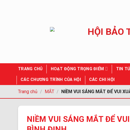
Chuyển
đến
nội
dung
TRANG CHỦ
HOẠT ĐỘNG TRỌNG ĐIỂM
TIN TỨ
CÁC CHƯƠNG TRÌNH CỦA HỘI
CÁC CHI HỘI
Trang chủ
/
MẮT
/
NIỀM VUI SÁNG MẮT ĐỂ VUI XU
NIỀM VUI SÁNG MẮT ĐỂ VUI
BÌNH ĐỊNH