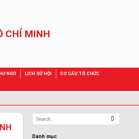
HƯ NGỎ
LỊCH SỬ HỘI
CƠ CẤU TỔ CHỨC
ỈNH
Danh mục