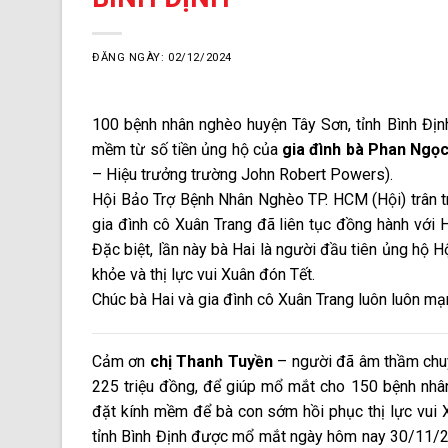
ĐĂNG NGÀY: 02/12/2024
100 bệnh nhân nghèo huyện Tây Sơn, tỉnh Bình Đị
mềm từ số tiền ủng hộ của
gia đình bà Phan Ngọ
– Hiệu trưởng trường John Robert Powers).
Hội Bảo Trợ Bệnh Nhân Nghèo TP. HCM (Hội) trân tr
gia đình cô Xuân Trang đã liên tục đồng hành với 
Đặc biệt, lần này bà Hai là người đầu tiên ủng hộ 
khỏe và thị lực vui Xuân đón Tết.
Chúc bà Hai và gia đình cô Xuân Trang luôn luôn mạn
Cảm ơn
chị Thanh Tuyền
– người đã âm thầm chuy
225 triệu đồng, để giúp mổ mắt cho 150 bệnh nhâ
đặt kính mềm để bà con sớm hồi phục thị lực vui X
tỉnh Bình Định được mổ mắt ngày hôm nay 30/11/20