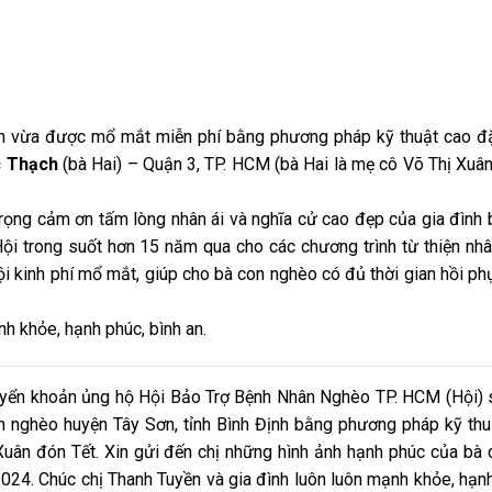
nh vừa được mổ mắt miễn phí bằng phương pháp kỹ thuật cao đặ
c Thạch
(bà Hai) – Quận 3, TP. HCM (bà Hai là mẹ cô Võ Thị Xuâ
ọng cảm ơn tấm lòng nhân ái và nghĩa cử cao đẹp của gia đình 
Hội trong suốt hơn 15 năm qua cho các chương trình từ thiện nh
Hội kinh phí mổ mắt, giúp cho bà con nghèo có đủ thời gian hồi p
h khỏe, hạnh phúc, bình an.
ển khoản ủng hộ Hội Bảo Trợ Bệnh Nhân Nghèo TP. HCM (Hội) s
n nghèo huyện Tây Sơn, tỉnh Bình Định bằng phương pháp kỹ thu
uân đón Tết. Xin gửi đến chị những hình ảnh hạnh phúc của bà 
24. Chúc chị Thanh Tuyền và gia đình luôn luôn mạnh khỏe, hạnh