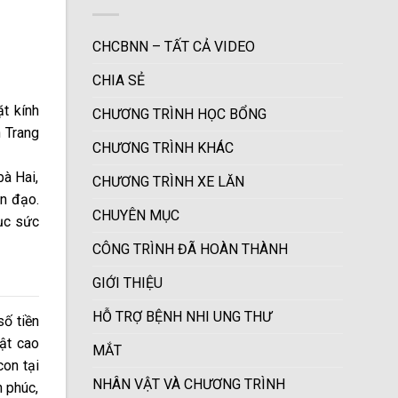
CHCBNN – TẤT CẢ VIDEO
CHIA SẺ
t kính
CHƯƠNG TRÌNH HỌC BỔNG
n Trang
CHƯƠNG TRÌNH KHÁC
bà Hai,
CHƯƠNG TRÌNH XE LĂN
ân đạo.
CHUYÊN MỤC
hục sức
CÔNG TRÌNH ĐÃ HOÀN THÀNH
GIỚI THIỆU
HỖ TRỢ BỆNH NHI UNG THƯ
ố tiền
ật cao
MẮT
con tại
NHÂN VẬT VÀ CHƯƠNG TRÌNH
 phúc,