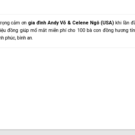
 trọng cảm ơn
gia đình Andy Võ & Celene Ngô (USA)
khi lần đ
triệu đồng giúp mổ mắt miễn phí cho 100 bà con đồng hương tỉn
h phúc, bình an.