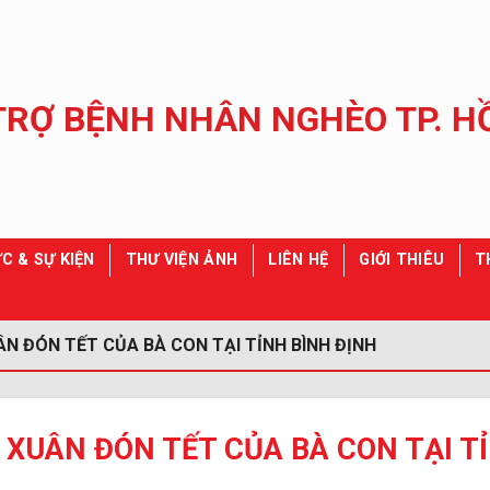
C & SỰ KIỆN
THƯ VIỆN ẢNH
LIÊN HỆ
GIỚI THIÊU
T
ÂN ĐÓN TẾT CỦA BÀ CON TẠI TỈNH BÌNH ĐỊNH
 XUÂN ĐÓN TẾT CỦA BÀ CON TẠI T