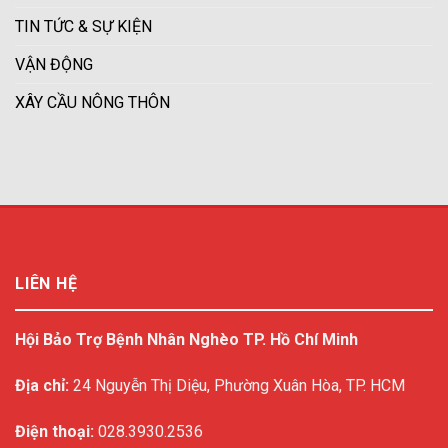
TIN TỨC & SỰ KIỆN
VẬN ĐỘNG
XÂY CẦU NÔNG THÔN
LIÊN HỆ
Hội Bảo Trợ Bệnh Nhân Nghèo TP. Hồ Chí Minh
Địa chỉ:
24 Nguyễn Thị Diệu, Phường Xuân Hòa, TP. HCM
Điện thoại:
028.3930.2536