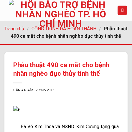
Chuyển
đến
nội
dung
Trang chủ
/
CÔNG TRÌNH ĐÃ HOÀN THÀNH
/
Phẫu thuật
490 ca mắt cho bệnh nhân nghèo đục thủy tinh thể
Phẫu thuật 490 ca mắt cho bệnh
nhân nghèo đục thủy tinh thể
ĐĂNG NGÀY: 29/02/2016
Bà Võ Kim Thoa và NSND. Kim Cương tặng quà