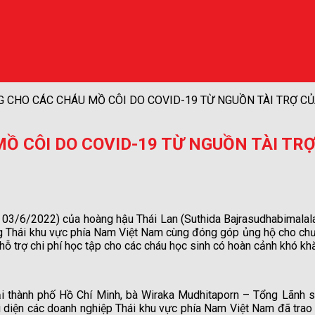
 CHO CÁC CHÁU MỒ CÔI DO COVID-19 TỪ NGUỒN TÀI TRỢ CỦA
Ồ CÔI DO COVID-19 TỪ NGUỒN TÀI TR
y 03/6/2022) của hoàng hậu Thái Lan (Suthida Bajrasudhabimalal
 Thái khu vực phía Nam Việt Nam cùng đóng góp ủng hộ cho chươn
hỗ trợ chi phí học tập cho các cháu học sinh có hoàn cảnh khó k
ại thành phố Hồ Chí Minh, bà Wiraka Mudhitaporn – Tổng Lãnh s
i diện các doanh nghiệp Thái khu vực phía Nam Việt Nam đã trao t