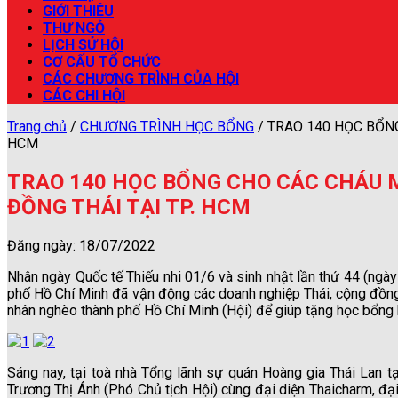
GIỚI THIÊU
THƯ NGỎ
LỊCH SỬ HỘI
CƠ CẤU TỔ CHỨC
CÁC CHƯƠNG TRÌNH CỦA HỘI
CÁC CHI HỘI
Trang chủ
/
CHƯƠNG TRÌNH HỌC BỔNG
/
TRAO 140 HỌC BỔNG
HCM
TRAO 140 HỌC BỔNG CHO CÁC CHÁU M
ĐỒNG THÁI TẠI TP. HCM
Đăng ngày: 18/07/2022
Nhân ngày Quốc tế Thiếu nhi 01/6 và sinh nhật lần thứ 44 (ngà
phố Hồ Chí Minh đã vận động các doanh nghiệp Thái, cộng đồng
nhân nghèo thành phố Hồ Chí Minh (Hội) để giúp tặng học bổng 
Sáng nay, tại toà nhà Tổng lãnh sự quán Hoàng gia Thái Lan t
Trương Thị Ánh (Phó Chủ tịch Hội) cùng đại diện Thaicharm, đạ