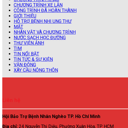
CHƯƠNG TRÌNH XE LĂN
CÔNG TRÌNH ĐÃ HOÀN THÀNH
GIỚI THIỆU
HỖ TRỢ BỆNH NHI UNG THƯ
MẮT
NHÂN VẬT VÀ CHƯƠNG TRÌNH
NƯỚC SẠCH HỌC ĐƯỜNG
THƯ VIỆN ẢNH
TIM
TIN NỔI BẬT
TIN TỨC & SỰ KIỆN
VẬN ĐỘNG
XÂY CẦU NÔNG THÔN
Liên hệ
Hội Bảo Trợ Bệnh Nhân Nghèo TP. Hồ Chí Minh
Địa chỉ:
24 Nguyễn Thị Diệu, Phường Xuân Hòa, TP. HCM