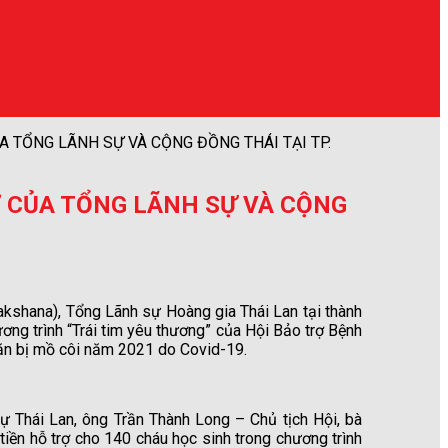
 TỔNG LÃNH SỰ VÀ CỘNG ĐỒNG THÁI TẠI TP.
Ợ CỦA TỔNG LÃNH SỰ VÀ CỘNG
akshana), Tổng Lãnh sự Hoàng gia Thái Lan tại thành
g trình “Trái tim yêu thương” của Hội Bảo trợ Bệnh
hăn bị mồ côi năm 2021 do Covid-19.
ự Thái Lan, ông Trần Thành Long – Chủ tịch Hội, bà
iền hỗ trợ cho 140 cháu học sinh trong chương trình