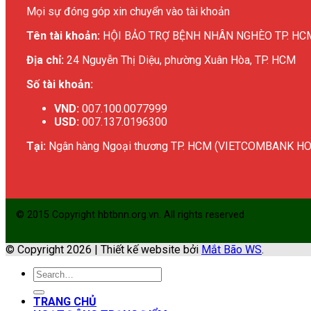
Mọi sự đóng góp xin chuyển vào tài khoản
Tên tài khoản:
HỘI BẢO TRỢ BỆNH NHÂN NGHÈO TP. HC
Địa chỉ:
24 Nguyễn Thị Diệu, phường Xuân Hòa, TP. HCM
Số tài khoản:
VND:
007.100.0077999
USD:
007.137.0196300
Tại:
Ngân hàng Ngoại thương TP. HCM (VIETCOMBANK H
© 2015 Copyright hbtbnn.org.vn. All rights reserved
© Copyright 2026 | Thiết kế website bởi
Mắt Bão WS
.
TRANG CHỦ