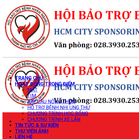
Chuyển
đến
nội
dung
TRANG CHỦ
HOẠT ĐỘNG TRỌNG ĐIỂM
MẮT
TIM
XÂY CẦU NÔNG THÔN
HỖ TRỢ BỆNH NHI UNG THƯ
CHƯƠNG TRÌNH HỌC BỔNG
CHƯƠNG TRÌNH XE LĂN
TIN TỨC & SỰ KIỆN
THƯ VIỆN ẢNH
LIÊN HỆ