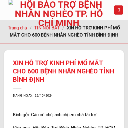
Chuyển
đến
nội
dung
Trang chủ
/
TIN NỔI BẬT
/
XIN HỖ TRỢ KINH PHÍ MỔ
MẮT CHO 600 BỆNH NHÂN NGHÈO TỈNH BÌNH ĐỊNH
XIN HỖ TRỢ KINH PHÍ MỔ MẮT
CHO 600 BỆNH NHÂN NGHÈO TỈNH
BÌNH ĐỊNH
ĐĂNG NGÀY: 23/10/2024
Kính gửi: Các cô chú, anh chị em nhà tài trợ.
Vừa qua, Hội Bảo Trợ Bệnh Nhân Nghèo TP. HCM