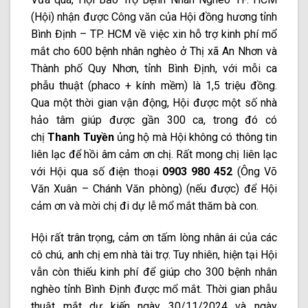
(Hội) nhận được Công văn của Hội đồng hương tỉnh
Bình Định – TP. HCM về việc xin hỗ trợ kinh phí mổ
mắt cho 600 bệnh nhân nghèo ở Thị xã An Nhơn và
Thành phố Quy Nhơn, tỉnh Bình Định, với mỗi ca
phẫu thuật (phaco + kính mềm) là 1,5 triệu đồng.
Qua một thời gian vận động, Hội được một số nhà
hảo tâm giúp được gần 300 ca, trong đó có
chị
Thanh Tuyền
ủng hộ mà Hội không có thông tin
liên lạc để hồi âm cảm ơn chị. Rất mong chị liên lạc
với Hội qua số điện thoại
0903 980 452
(Ông Võ
Văn Xuân – Chánh Văn phòng) (nếu được) để Hội
cảm ơn và mời chị đi dự lễ mổ mắt thăm bà con.
Hội rất trân trọng, cảm ơn tấm lòng nhân ái của các
cô chú, anh chị em nhà tài trợ. Tuy nhiên, hiện tại Hội
vẫn còn thiếu kinh phí để giúp cho 300 bệnh nhân
nghèo tỉnh Bình Định được mổ mắt. Thời gian phẫu
thuật mắt dự kiến ngày 30/11/2024 và ngày