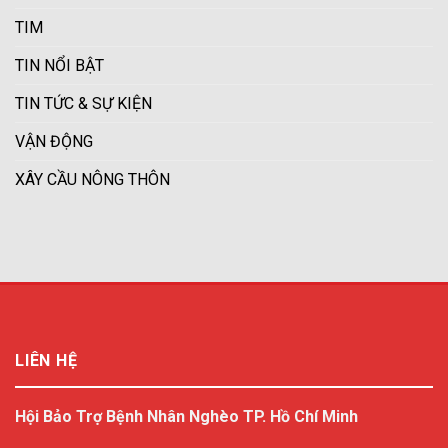
TIM
TIN NỔI BẬT
TIN TỨC & SỰ KIỆN
VẬN ĐỘNG
XÂY CẦU NÔNG THÔN
LIÊN HỆ
Hội Bảo Trợ Bệnh Nhân Nghèo TP. Hồ Chí Minh